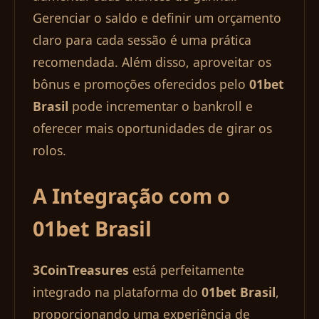
Gerenciar o saldo e definir um orçamento
claro para cada sessão é uma prática
recomendada. Além disso, aproveitar os
bônus e promoções oferecidos pelo
01bet
Brasil
pode incrementar o bankroll e
oferecer mais oportunidades de girar os
rolos.
A Integração com o
01bet Brasil
3CoinTreasures
está perfeitamente
integrado na plataforma do
01bet Brasil
,
proporcionando uma experiência de