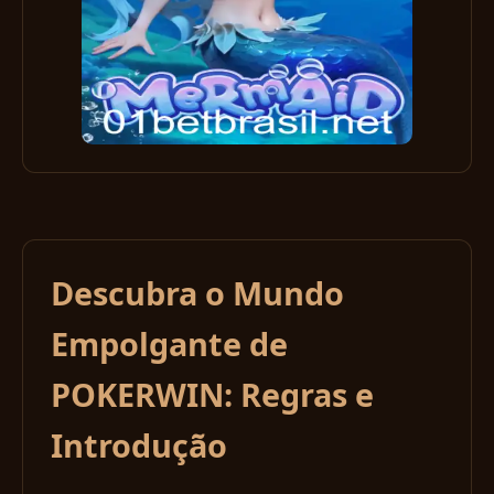
Descubra o Mundo
Empolgante de
POKERWIN: Regras e
Introdução