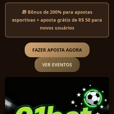
🎁 Bônus de 200% para apostas
esportivas + aposta grátis de R$ 50 para
novos usuários
FAZER APOSTA AGORA
VER EVENTOS