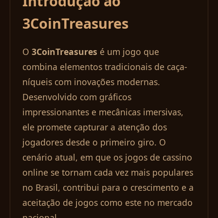
Introdução ao
3CoinTreasures
O
3CoinTreasures
é um jogo que
combina elementos tradicionais de caça-
níqueis com inovações modernas.
Desenvolvido com gráficos
impressionantes e mecânicas imersivas,
ele promete capturar a atenção dos
jogadores desde o primeiro giro. O
cenário atual, em que os jogos de cassino
online se tornam cada vez mais populares
no Brasil, contribui para o crescimento e a
aceitação de jogos como este no mercado
nacional.