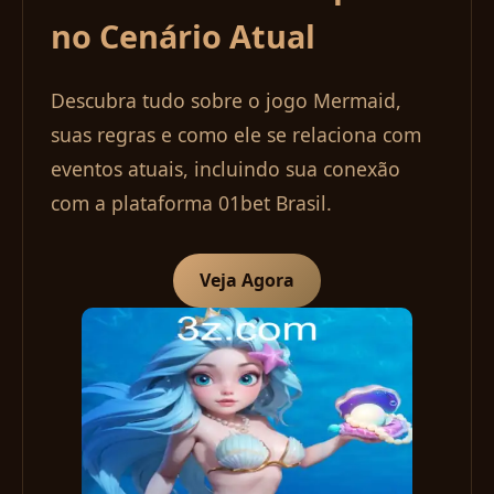
no Cenário Atual
Descubra tudo sobre o jogo Mermaid,
suas regras e como ele se relaciona com
eventos atuais, incluindo sua conexão
com a plataforma 01bet Brasil.
Veja Agora