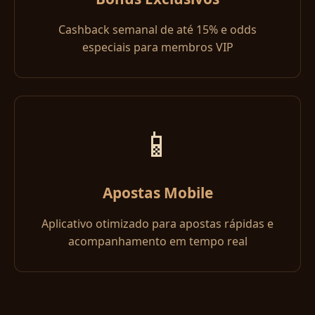
Cashback semanal de até 15% e odds
especiais para membros VIP
📱
Apostas Mobile
Aplicativo otimizado para apostas rápidas e
acompanhamento em tempo real