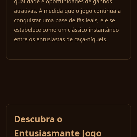
qualidade e oportunidades de ganhos
atrativas. À medida que o jogo continua a
conquistar uma base de fãs leais, ele se
estabelece como um clássico instantâneo
entre os entusiastas de caça-níqueis.
Descubra o
Entusiasmante Jogo