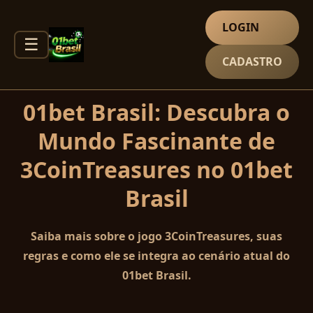
LOGIN
☰
CADASTRO
01bet Brasil: Descubra o
Mundo Fascinante de
3CoinTreasures no 01bet
Brasil
Saiba mais sobre o jogo 3CoinTreasures, suas
regras e como ele se integra ao cenário atual do
01bet Brasil.