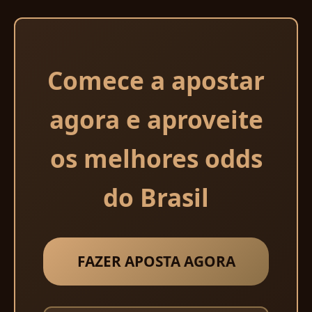
odds atualizadas em tempo real. Você pode
apostar durante eventos em andamento baseado
na ação atual do jogo.
Comece a apostar
agora e aproveite
os melhores odds
do Brasil
FAZER APOSTA AGORA