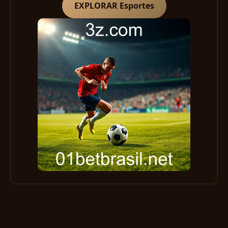
EXPLORAR Esportes