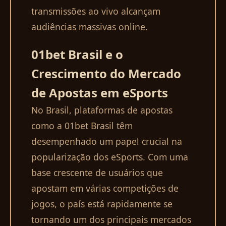
transmissões ao vivo alcançam
audiências massivas online.
01bet Brasil e o
Crescimento do Mercado
de Apostas em eSports
No Brasil, plataformas de apostas
como a 01bet Brasil têm
desempenhado um papel crucial na
popularização dos eSports. Com uma
base crescente de usuários que
apostam em várias competições de
jogos, o país está rapidamente se
tornando um dos principais mercados