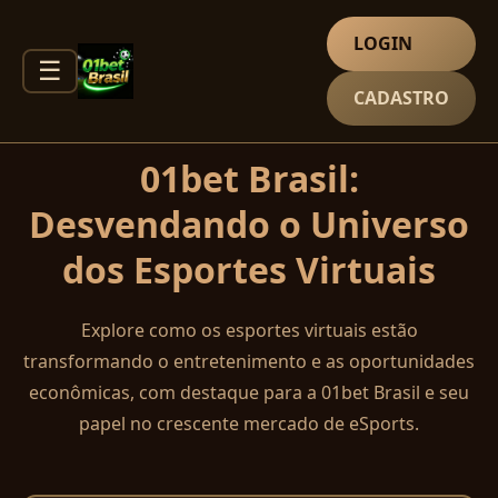
LOGIN
☰
CADASTRO
01bet Brasil:
Desvendando o Universo
dos Esportes Virtuais
Explore como os esportes virtuais estão
transformando o entretenimento e as oportunidades
econômicas, com destaque para a 01bet Brasil e seu
papel no crescente mercado de eSports.