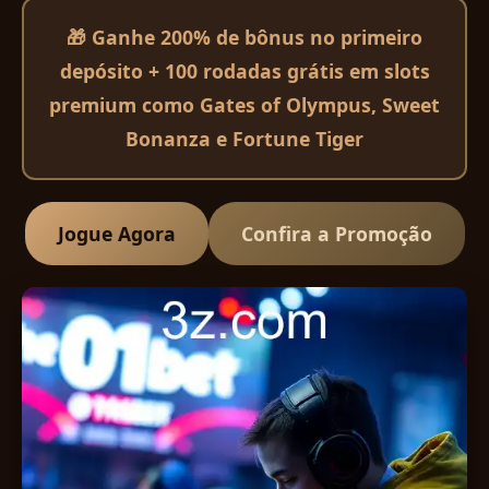
🎁 Ganhe 200% de bônus no primeiro
depósito + 100 rodadas grátis em slots
premium como Gates of Olympus, Sweet
Bonanza e Fortune Tiger
Jogue Agora
Confira a Promoção