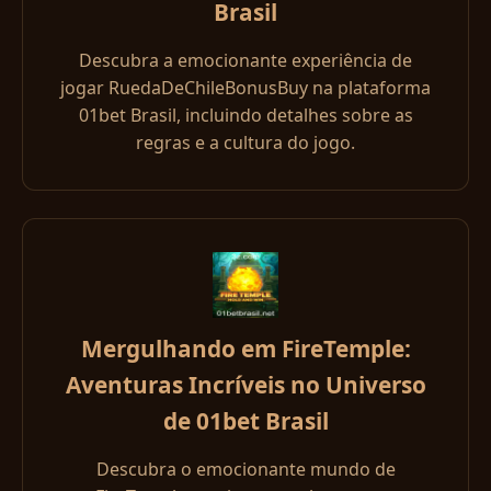
Brasil
Descubra a emocionante experiência de
jogar RuedaDeChileBonusBuy na plataforma
01bet Brasil, incluindo detalhes sobre as
regras e a cultura do jogo.
Mergulhando em FireTemple:
Aventuras Incríveis no Universo
de 01bet Brasil
Descubra o emocionante mundo de