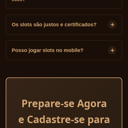
Considere o RTP, volatilidade e tema que você
prefere. Slots de baixa volatilidade oferecem
+
Os slots são justos e certificados?
pagamentos mais frequentes, enquanto slots de
alta volatilidade podem render prêmios maiores.
Sim, todos os slots são auditados mensalmente
Use os filtros da plataforma para encontrar jogos
pela eCOGRA, garantindo que os RTPs sejam
que correspondam ao seu estilo.
+
Posso jogar slots no mobile?
precisos e os resultados sejam gerados por
geradores de números aleatórios (RNG)
Sim, todos os slots são otimizados para dispositivos
certificados.
mobile e podem ser acessados através do
navegador ou aplicativo 15bet para Android e iOS.
Prepare-se Agora
e Cadastre-se para