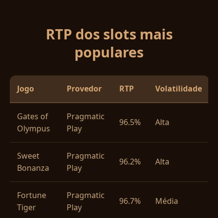
RTP dos slots mais
populares
Jogo
Provedor
RTP
Volatilidade
Gates of
Pragmatic
96.5%
Alta
Olympus
Play
Sweet
Pragmatic
96.2%
Alta
Bonanza
Play
Fortune
Pragmatic
96.7%
Média
Tiger
Play