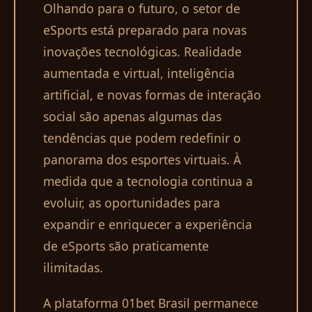
Olhando para o futuro, o setor de
eSports está preparado para novas
inovações tecnológicas. Realidade
aumentada e virtual, inteligência
artificial, e novas formas de interação
social são apenas algumas das
tendências que podem redefinir o
panorama dos esportes virtuais. À
medida que a tecnologia continua a
evoluir, as oportunidades para
expandir e enriquecer a experiência
de eSports são praticamente
ilimitadas.
A plataforma 01bet Brasil permanece