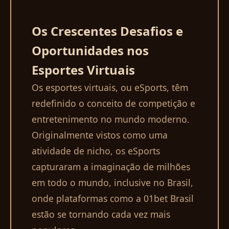
Os Crescentes Desafios e
Oportunidades nos
Esportes Virtuais
Os esportes virtuais, ou eSports, têm
redefinido o conceito de competição e
entretenimento no mundo moderno.
Originalmente vistos como uma
atividade de nicho, os eSports
capturaram a imaginação de milhões
em todo o mundo, inclusive no Brasil,
onde plataformas como a 01bet Brasil
estão se tornando cada vez mais