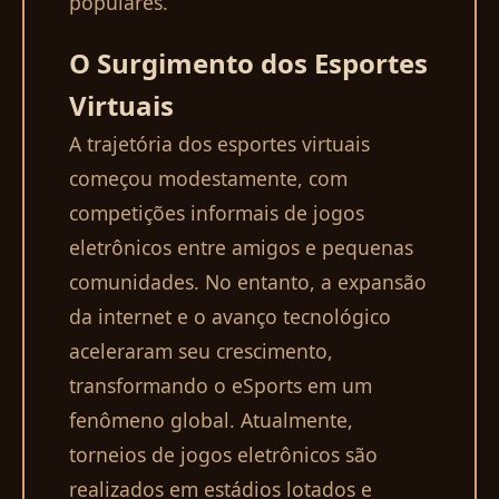
populares.
O Surgimento dos Esportes
Virtuais
A trajetória dos esportes virtuais
começou modestamente, com
competições informais de jogos
eletrônicos entre amigos e pequenas
comunidades. No entanto, a expansão
da internet e o avanço tecnológico
aceleraram seu crescimento,
transformando o eSports em um
fenômeno global. Atualmente,
torneios de jogos eletrônicos são
realizados em estádios lotados e