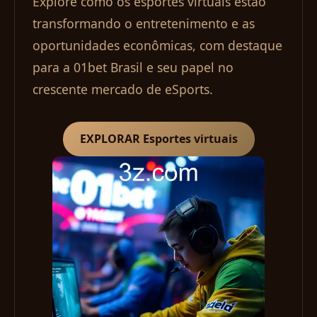
Explore como os esportes virtuais estão
transformando o entretenimento e as
oportunidades econômicas, com destaque
para a 01bet Brasil e seu papel no
crescente mercado de eSports.
EXPLORAR Esportes virtuais