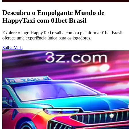
Descubra o Empolgante Mundo de
HappyTaxi com 01bet Brasil
Explore o jogo HappyTaxi e saiba como a plataforma 01bet Brasil
oferece uma experiência única para os jogadores.
Saiba Mais