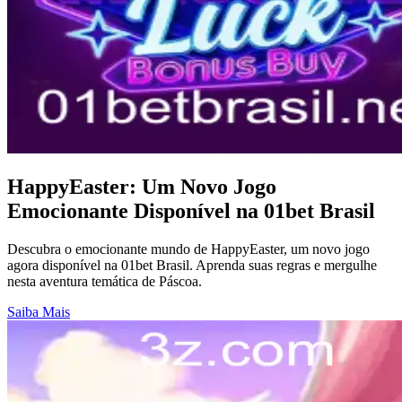
HappyEaster: Um Novo Jogo
Emocionante Disponível na 01bet Brasil
Descubra o emocionante mundo de HappyEaster, um novo jogo
agora disponível na 01bet Brasil. Aprenda suas regras e mergulhe
nesta aventura temática de Páscoa.
Saiba Mais