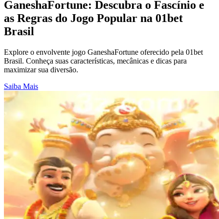
GaneshaFortune: Descubra o Fascínio e
as Regras do Jogo Popular na 01bet
Brasil
Explore o envolvente jogo GaneshaFortune oferecido pela 01bet
Brasil. Conheça suas características, mecânicas e dicas para
maximizar sua diversão.
Saiba Mais