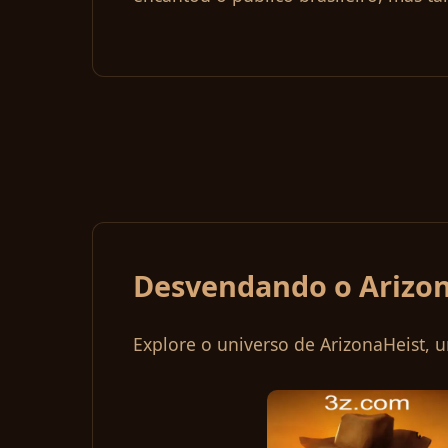
Desvendando o Arizon
Explore o universo de ArizonaHeist, 