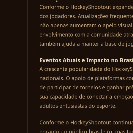
Conforme o HockeyShootout expande s
dos jogadores. Atualizações frequent
não apenas aumentam o apelo visual 
envolvimento com a comunidade atrav
também ajuda a manter a base de jog
Eventos Atuais e Impacto no Brasi
A crescente popularidade do HockeyS
nacionais. O apoio de plataformas c
de participar de torneios e ganhar pr
sua capacidade de conectar a emoção 
adultos entusiastas do esporte.
Conforme o HockeyShootout continua s
encantou o público brasileiro, mas t