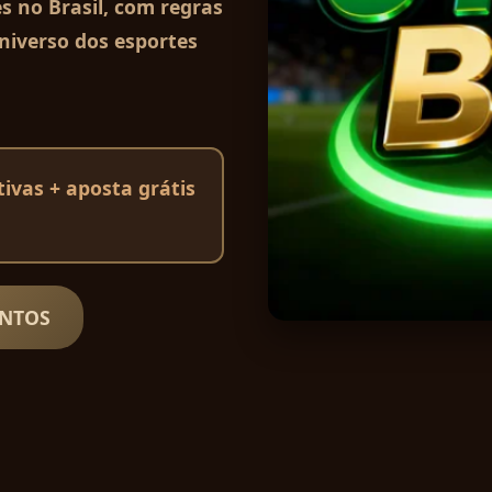
s no Brasil, com regras
niverso dos esportes
ivas + aposta grátis
ENTOS