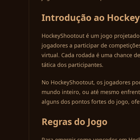
Introdução ao Hocke
HockeyShootout é um jogo projetado p
jogadores a participar de competiçõ
virtual. Cada rodada é uma chance de
tática dos participantes.
No HockeyShootout, os jogadores pod
mundo inteiro, ou até mesmo enfrenta
alguns dos pontos fortes do jogo, ofe
Regras do Jogo
Para emergir como vencedor em Hockey