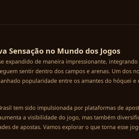
a Sensação no Mundo dos Jogos
 se expandido de maneira impressionante, integrando
seguem sentir dentro dos campos e arenas. Um dos no
ganhado popularidade entre os amantes do hóquei e d
asil tem sido impulsionada por plataformas de apost
 aumenta a visibilidade do jogo, mas também diversifi
des de apostas. Vamos explorar o que torna esse jo