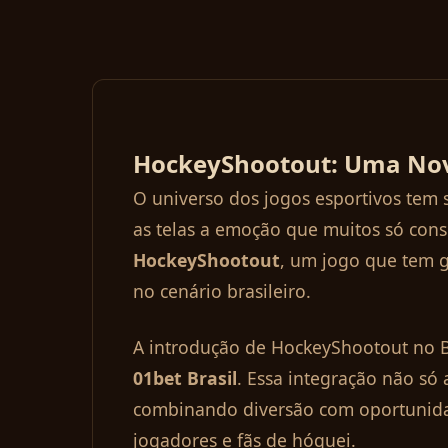
HockeyShootout: Uma Nov
O universo dos jogos esportivos tem
as telas a emoção que muitos só con
HockeyShootout
, um jogo que tem 
no cenário brasileiro.
A introdução de HockeyShootout no Br
01bet Brasil
. Essa integração não só
combinando diversão com oportunida
jogadores e fãs de hóquei.