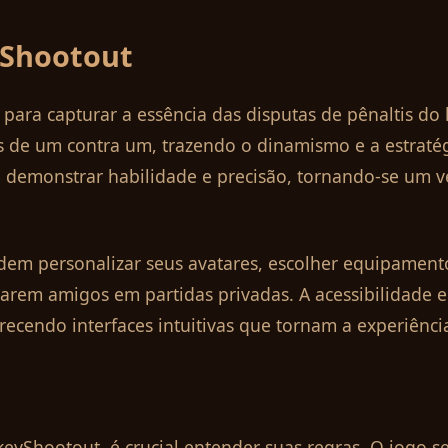
yShootout
ara capturar a essência das disputas de pênaltis do 
es de um contra um, trazendo o dinamismo e a estraté
 demonstrar habilidade e precisão, tornando-se um ve
em personalizar seus avatares, escolher equipamento
rem amigos em partidas privadas. A acessibilidade e
recendo interfaces intuitivas que tornam a experiênci
Shootout, é crucial entender suas regras. O jogo se