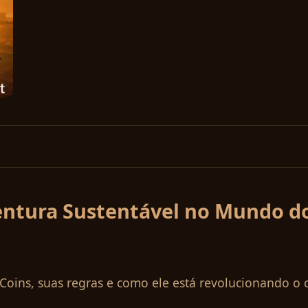
ntura Sustentável no Mundo do
oins, suas regras e como ele está revolucionando o c