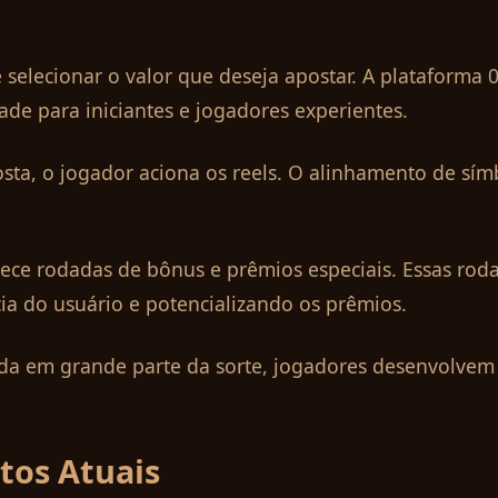
 selecionar o valor que deseja apostar. A plataforma 0
ade para iniciantes e jogadores experientes.
osta, o jogador aciona os reels. O alinhamento de sí
erece rodadas de bônus e prêmios especiais. Essas ro
ia do usuário e potencializando os prêmios.
da em grande parte da sorte, jogadores desenvolvem
tos Atuais