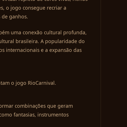
s, o jogo consegue recriar a
s de ganhos.
mbém uma conexão cultural profunda,
tural brasileira. A popularidade do
os internacionais e a expansão das
ntam o jogo RioCarnival.
a formar combinações que geram
 como fantasias, instrumentos