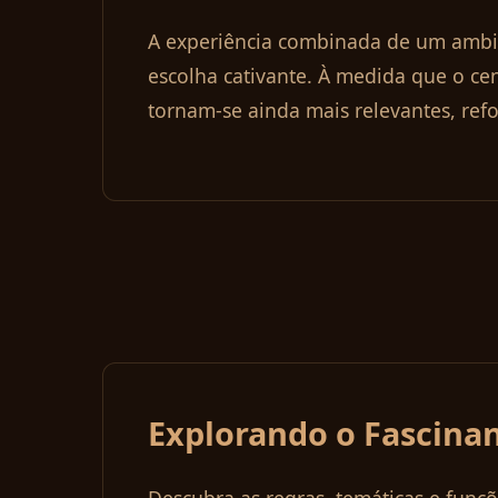
A experiência combinada de um ambie
escolha cativante. À medida que o cen
tornam-se ainda mais relevantes, refo
Explorando o Fascina