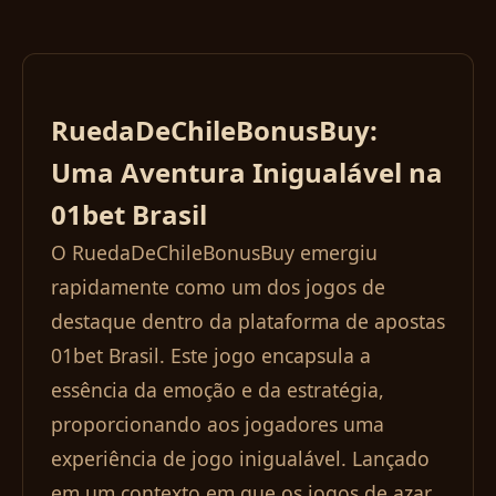
RuedaDeChileBonusBuy:
Uma Aventura Inigualável na
01bet Brasil
O RuedaDeChileBonusBuy emergiu
rapidamente como um dos jogos de
destaque dentro da plataforma de apostas
01bet Brasil. Este jogo encapsula a
essência da emoção e da estratégia,
proporcionando aos jogadores uma
experiência de jogo inigualável. Lançado
em um contexto em que os jogos de azar