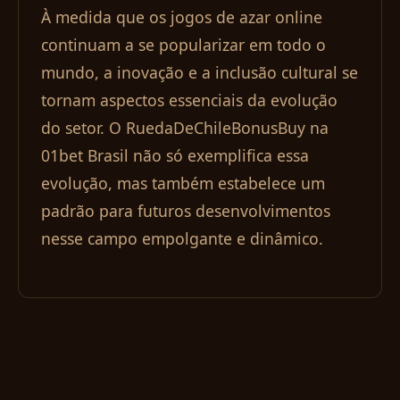
À medida que os jogos de azar online
continuam a se popularizar em todo o
mundo, a inovação e a inclusão cultural se
tornam aspectos essenciais da evolução
do setor. O RuedaDeChileBonusBuy na
01bet Brasil não só exemplifica essa
evolução, mas também estabelece um
padrão para futuros desenvolvimentos
nesse campo empolgante e dinâmico.