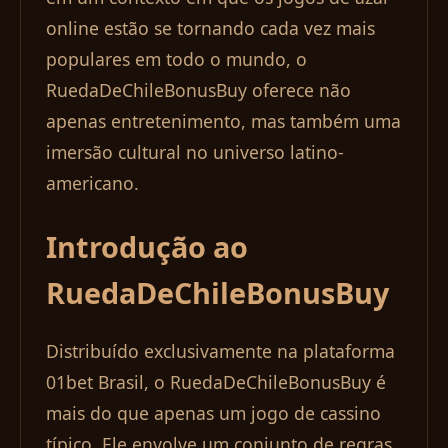
online estão se tornando cada vez mais
populares em todo o mundo, o
RuedaDeChileBonusBuy oferece não
apenas entretenimento, mas também uma
imersão cultural no universo latino-
americano.
Introdução ao
RuedaDeChileBonusBuy
Distribuído exclusivamente na plataforma
01bet Brasil, o RuedaDeChileBonusBuy é
mais do que apenas um jogo de cassino
típico. Ele envolve um conjunto de regras