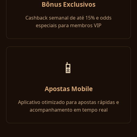
Bônus Exclusivos
Cashback semanal de até 15% e odds
especiais para membros VIP
📱
Apostas Mobile
Aplicativo otimizado para apostas rápidas e
acompanhamento em tempo real