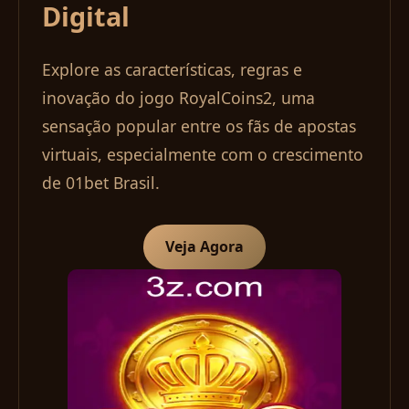
Digital
Explore as características, regras e
inovação do jogo RoyalCoins2, uma
sensação popular entre os fãs de apostas
virtuais, especialmente com o crescimento
de 01bet Brasil.
Veja Agora