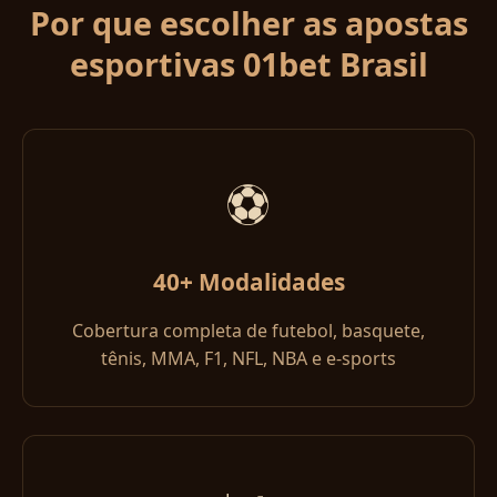
Por que escolher as apostas
esportivas 01bet Brasil
⚽
40+ Modalidades
Cobertura completa de futebol, basquete,
tênis, MMA, F1, NFL, NBA e e-sports