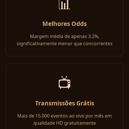
📊
Melhores Odds
Margem média de apenas 3.2%,
significativamente menor que concorrentes
📺
Transmissões Grátis
Mais de 15.000 eventos ao vivo por mês em
qualidade HD gratuitamente