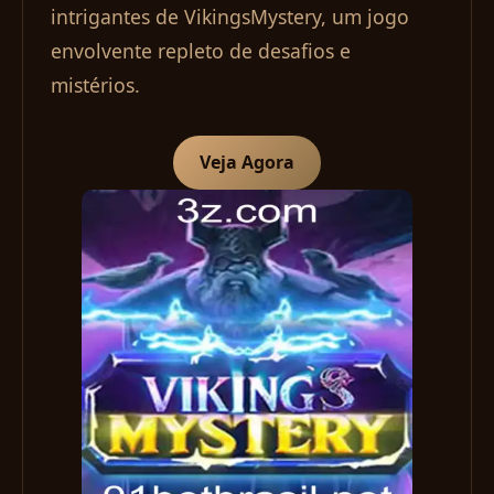
intrigantes de VikingsMystery, um jogo
envolvente repleto de desafios e
mistérios.
Veja Agora