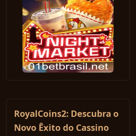
RoyalCoins2: Descubra o
Novo Êxito do Cassino