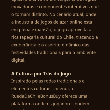
inovadoras e componentes interativos que
o tornam distinto. No cenário atual, onde
a indústria de jogos de azar online está
em plena expansão, o jogo aproveita a
rica tapeçaria cultural do Chile, trazendo a
exuberância e o espírito dinâmico das
festividades tradicionais para o ambiente
digital.
A Cultura por Trás do Jogo
Inspirado pelas rodas tradicionais e
elementos culturais chilenos, o
RuedaDeChileBonusBuy oferece uma
plataforma onde os jogadores podem