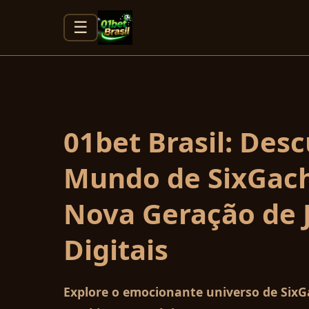
☰
01bet Brasil: Des
Mundo de SixGac
Nova Geração de 
Digitais
Explore o emocionante universo de SixG