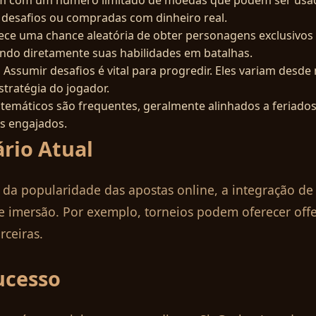
com um número limitado de moedas que podem ser usadas 
 desafios ou compradas com dinheiro real.
ece uma chance aleatória de obter personagens exclusivos
ando diretamente suas habilidades em batalhas.
:
Assumir desafios é vital para progredir. Eles variam desde
tratégia do jogador.
 temáticos são frequentes, geralmente alinhados a feriados
s engajados.
rio Atual
 da popularidade das apostas online, a integração de
 imersão. Por exemplo, torneios podem oferecer offe
ceiras.
Sucesso