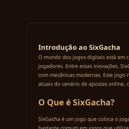
Introdução ao SixGacha
O mundo dos jogos digitais está em c
jogadores. Entre essas inovações, S
com mecânicas modernas. Este jogo n
atuais do cenário de apostas online,
O Que é SixGacha?
SixGacha é um jogo que coloca o joga
bastante comum em jogos que utiliza