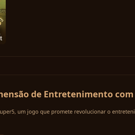
ensão de Entretenimento com 0
per5, um jogo que promete revolucionar o entreteni