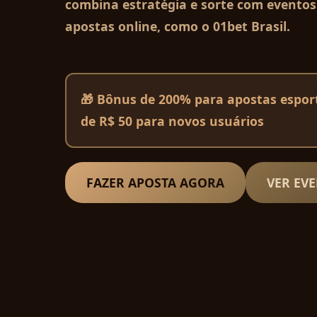
combina estratégia e sorte com eventos
apostas online, como o 01bet Brasil.
🎁 Bônus de 200% para apostas esport
de R$ 50 para novos usuários
FAZER APOSTA AGORA
VER EV