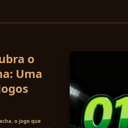
cubra o
ha: Uma
Jogos
acha, o jogo que