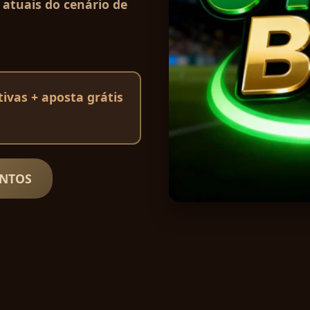
 atuais do cenário de
ivas + aposta grátis
ENTOS