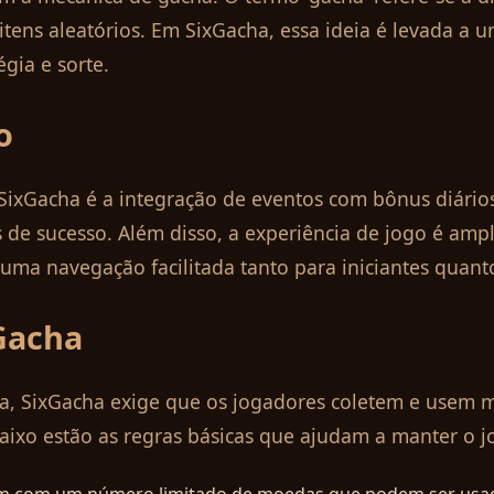
tens aleatórios. Em SixGacha, essa ideia é levada a 
gia e sorte.
o
o SixGacha é a integração de eventos com bônus diári
de sucesso. Além disso, a experiência de jogo é ampli
 uma navegação facilitada tanto para iniciantes quant
Gacha
, SixGacha exige que os jogadores coletem e usem 
aixo estão as regras básicas que ajudam a manter o jo