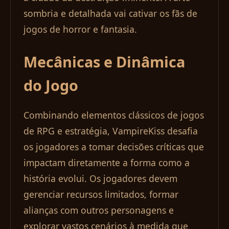
sombria e detalhada vai cativar os fãs de
jogos de horror e fantasia.
Mecânicas e Dinâmica
do Jogo
Combinando elementos clássicos de jogos
de RPG e estratégia, VampireKiss desafia
os jogadores a tomar decisões críticas que
impactam diretamente a forma como a
história evolui. Os jogadores devem
gerenciar recursos limitados, formar
alianças com outros personagens e
explorar vastos cenários à medida que