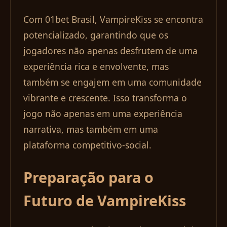
Com 01bet Brasil, VampireKiss se encontra
potencializado, garantindo que os
jogadores não apenas desfrutem de uma
experiência rica e envolvente, mas
também se engajem em uma comunidade
vibrante e crescente. Isso transforma o
jogo não apenas em uma experiência
narrativa, mas também em uma
plataforma competitivo-social.
Preparação para o
Futuro de VampireKiss