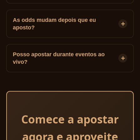
O Cash Out permite encerrar apostas antes do final
do evento, garantindo lucro parcial ou minimizando
As odds mudam depois que eu
perdas. O valor disponível para cash out muda
+
aposto?
constantemente baseado na probabilidade atual
de vitória.
Não, suas odds são garantidas no momento da
aposta. As odds podem mudar para novas apostas,
Posso apostar durante eventos ao
mas sua aposta existente mantém as odds
+
vivo?
originais até o final do evento.
Sim, a plataforma oferece apostas ao vivo com
odds atualizadas em tempo real. Você pode
apostar durante eventos em andamento baseado
na ação atual do jogo.
Comece a apostar
agora e aproveite