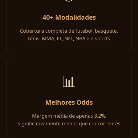
40+ Modalidades
Cobertura completa de futebol, basquete,
tênis, MMA, F1, NFL, NBA e e-sports
📊
Melhores Odds
Margem média de apenas 3.2%,
significativamente menor que concorrentes