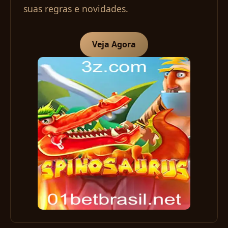
suas regras e novidades.
Veja Agora