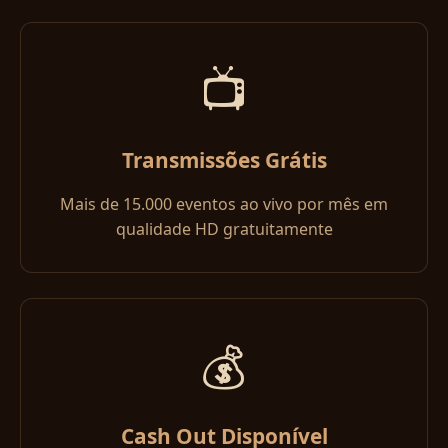
📺
Transmissões Grátis
Mais de 15.000 eventos ao vivo por mês em
qualidade HD gratuitamente
💰
Cash Out Disponível