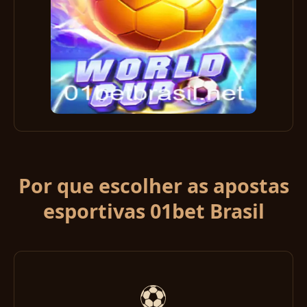
Por que escolher as apostas
esportivas 01bet Brasil
⚽