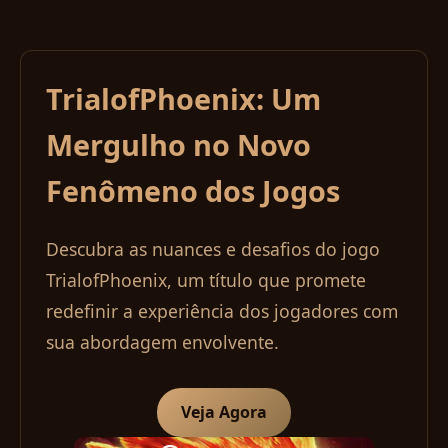
TrialofPhoenix: Um
Mergulho no Novo
Fenômeno dos Jogos
Descubra as nuances e desafios do jogo
TrialofPhoenix, um título que promete
redefinir a experiência dos jogadores com
sua abordagem envolvente.
Veja Agora