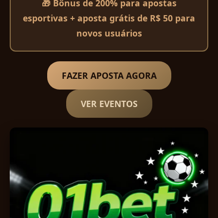
🎁 Bônus de 200% para apostas
esportivas + aposta grátis de R$ 50 para
novos usuários
FAZER APOSTA AGORA
VER EVENTOS