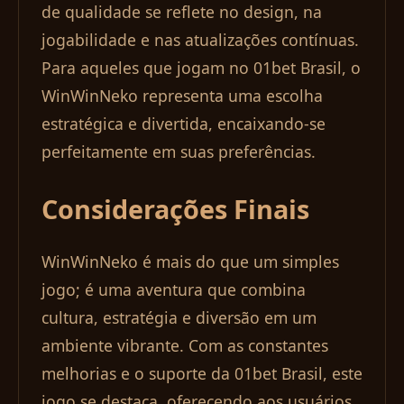
de qualidade se reflete no design, na
jogabilidade e nas atualizações contínuas.
Para aqueles que jogam no 01bet Brasil, o
WinWinNeko representa uma escolha
estratégica e divertida, encaixando-se
perfeitamente em suas preferências.
Considerações Finais
WinWinNeko é mais do que um simples
jogo; é uma aventura que combina
cultura, estratégia e diversão em um
ambiente vibrante. Com as constantes
melhorias e o suporte da 01bet Brasil, este
jogo se destaca, oferecendo aos usuários