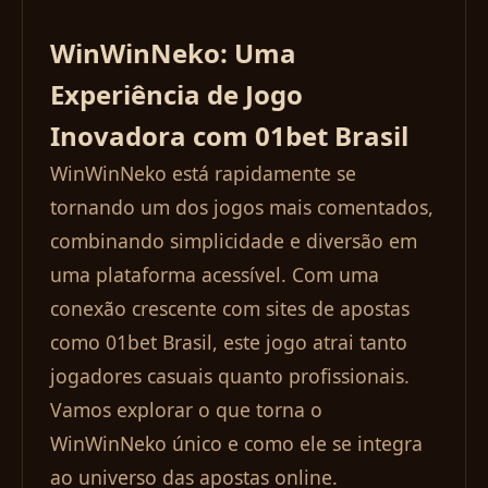
WinWinNeko: Uma
Experiência de Jogo
Inovadora com 01bet Brasil
WinWinNeko está rapidamente se
tornando um dos jogos mais comentados,
combinando simplicidade e diversão em
uma plataforma acessível. Com uma
conexão crescente com sites de apostas
como 01bet Brasil, este jogo atrai tanto
jogadores casuais quanto profissionais.
Vamos explorar o que torna o
WinWinNeko único e como ele se integra
ao universo das apostas online.