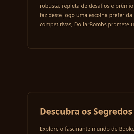
robusta, repleta de desafios e prêmio
faz deste jogo uma escolha preferida
competitivas, DollarBombs promete u
Descubra os Segredos
Explore o fascinante mundo de Bookof