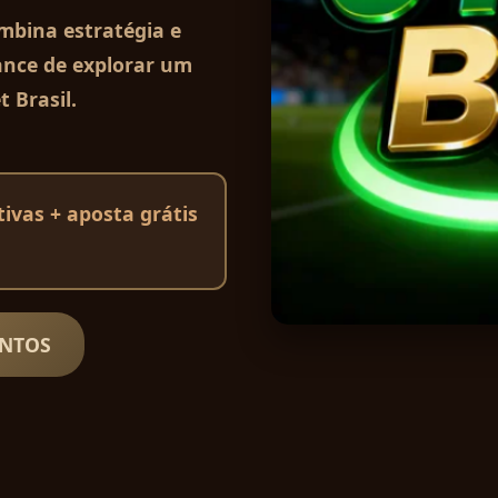
mbina estratégia e
ance de explorar um
 Brasil.
ivas + aposta grátis
ENTOS