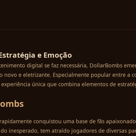
Estratégia e Emoção
enimento digital se faz necessária, DollarBombs eme
o novo e eletrizante. Especialmente popular entre a
experiência única que combina elementos de estratég
Bombs
rapidamente conquistou uma base de fãs apaixonados
o do inesperado, tem atraído jogadores de diversas pa