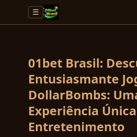
☰
01bet Brasil: Des
Entusiasmante Jo
DollarBombs: Um
Experiência Única
Entretenimento