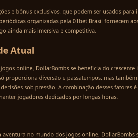
es e bônus exclusivos, que podem ser usados para i
eriódicas organizadas pela 01bet Brasil fornecem ao
ogo ainda mais imersiva e competitiva.
de Atual
ogos online, DollarBombs se beneficia do crescente i
só proporciona diversão e passatempos, mas também d
decisões sob pressão. A combinação desses fatores é
 manter jogadores dedicados por longas horas.
 aventura no mundo dos jogos online, DollarBombs