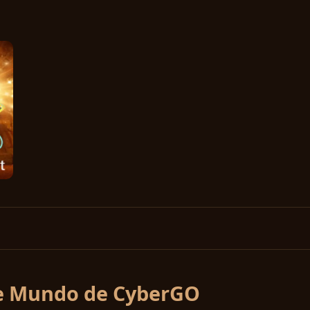
te Mundo de CyberGO